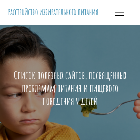
Перейти
Расстройство избирательного питания
к
содержимому
Список полезных сайтов, посвященных
проблемам питания и пищевого
поведения у детей