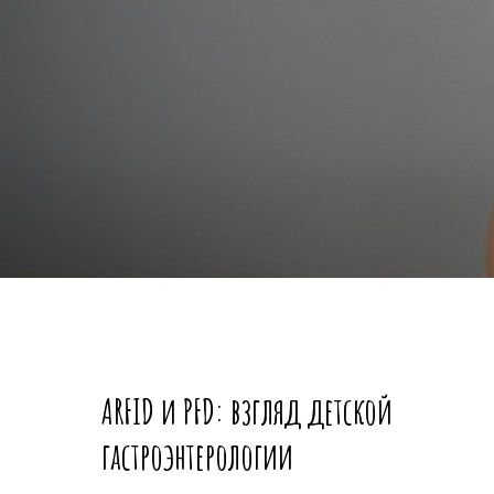
ARFID и PFD: взгляд детской
гастроэнтерологии