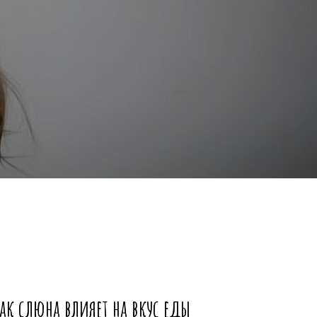
ак слюна влияет на вкус еды